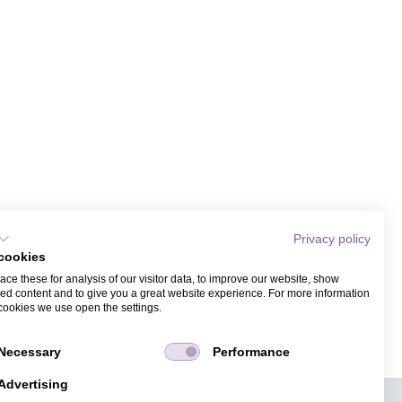
Privacy policy
cookies
ce these for analysis of our visitor data, to improve our website, show
ed content and to give you a great website experience. For more information
cookies we use open the settings.
Necessary
Performance
Advertising
APPS
TICKETVERKAUF
JOBS
PRESSE