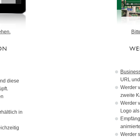
ehen.
Bit
ON
WE
Busines
URL und 
nd diese
Werder v
pft.
zweite Ka
en
Werder v
Logo als
ältlich in
Empfänge
animiert
ichzeitig
Werder s