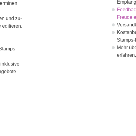
Empfang
Terminen
Feedback
Freude 
en und zu-
Versand
 editieren.
Kostenbe
Stamps-P
Mehr übe
 Stamps
erfahren,
inklusive.
ngebote