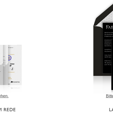
ehen.
Bit
M REDE
L