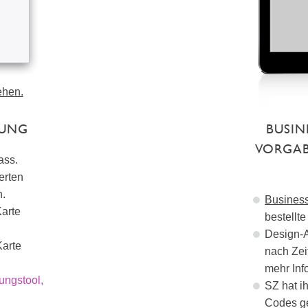
ehen.
DUNG
BUSIN
VORGAB
ass.
erten
n.
Busines
Karte
bestellt
Design-A
Karte
nach Zei
mehr Info
ungstool,
SZ hat i
Codes ge