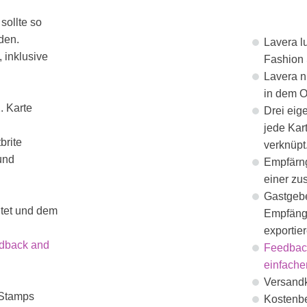
sollte so
den.
Lavera l
 inklusive
Fashion 
Lavera n
in dem 
. Karte
Drei eig
jede Kar
brite
verknüpt
und
Empfärng
einer zu
Gastgebe
ltet und dem
Empfänge
exportier
edback and
Feedback
einfache
Versand
 Stamps
Kostenbe