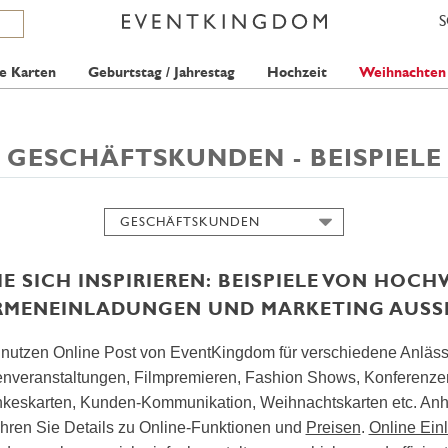
e Karten
Geburtstag / Jahrestag
Hochzeit
Weihnachten
GESCHÄFTSKUNDEN - BEISPIELE
GESCHÄFTSKUNDEN
KARTEN
EINLADUNGEN
IE SICH INSPIRIEREN: BEISPIELE VON HOC
SAVE THE DATES
IRMENEINLADUNGEN UND MARKETING AUS
HOCHZEITSPLANUNG
utzen Online Post von EventKingdom für verschiedene Anlässe
GÄSTEMANAGEMENT
nveranstaltungen, Filmpremieren, Fashion Shows, Konferenzen
CHECK IN ASSISTENT
keskarten, Kunden-Kommunikation, Weihnachtskarten etc. Anh
UMFRAGEN & ABFRAGEN
ahren Sie Details zu Online-Funktionen und
Preisen
.
Online Ein
EINFACHE VERSAND-SEITE