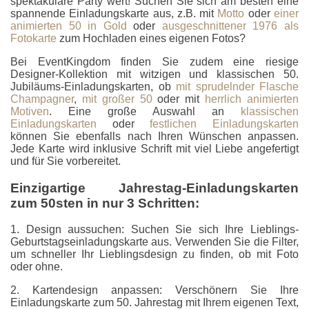
spektakuläre Party wert! Suchen Sie sich am besten eine
spannende Einladungskarte aus, z.B. mit
Motto
oder
einer
animierten 50 in Gold
oder
ausgeschnittener 1976 als
Fotokarte
zum Hochladen eines eigenen Fotos?
Bei EventKingdom finden Sie zudem eine riesige
Designer-Kollektion mit witzigen und klassischen 50.
Jubiläums-Einladungskarten, ob
mit sprudelnder Flasche
Champagner
,
mit großer 50
oder mit
herrlich animierten
Motiven
. Eine große Auswahl an
klassischen
Einladungskarten
oder
festlichen Einladungskarten
können Sie ebenfalls nach Ihren Wünschen anpassen.
Jede Karte wird inklusive Schrift mit viel Liebe angefertigt
und für Sie vorbereitet.
Einzigartige Jahrestag-Einladungskarten
zum 50sten in nur 3 Schritten:
1. Design aussuchen: Suchen Sie sich Ihre Lieblings-
Geburtstagseinladungskarte aus. Verwenden Sie die Filter,
um schneller Ihr Lieblingsdesign zu finden, ob mit Foto
oder ohne.
2. Kartendesign anpassen: Verschönern Sie Ihre
Einladungskarte zum 50. Jahrestag mit Ihrem eigenen Text,