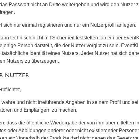
as Passwort nicht an Dritte weitergeben und wird den Nutzer 
fragen.
f sich nur einmal registrieren und nur ein Nutzerprofil anlegen.
ann technisch nicht mit Sicherheit feststellen, ob ein bei Eve
iejenige Person darstellt, die der Nutzer vorgibt zu sein. EventK
 tatsächliche Identität eines Nutzers. Jeder Nutzer hat sich dahe
eren Nutzers zu überzeugen.
ER NUTZER
rpflichtet,
h wahre und nicht irreführende Angaben in seinem Profil und s
toren und Empfängern zu machen,
len, dass die öffentliche Wiedergabe der von ihm übermittelten Inh
tos oder Abbildungen anderer oder nicht existierender Person
en etc.) innerhalb der Produkte darf nicht gegen das Gesetz ve