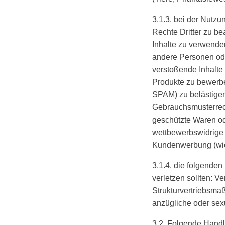
3.1.3. bei der Nutz
Rechte Dritter zu b
Inhalte zu verwende
andere Personen od
verstoßende Inhalt
Produkte zu bewerbe
SPAM) zu belästigen
Gebrauchsmusterrech
geschützte Waren od
wettbewerbswidrige 
Kundenwerbung (wie
3.1.4. die folgende
verletzen sollten: 
Strukturvertriebsma
anzügliche oder sexu
3.2. Folgende Hand