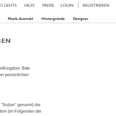
SO GEHTS
HILFE
PREISE
LOGIN
REGISTRIEREN
Musik-Auswahl
Hintergründe
Designer
GEN
ntKingdom. Bitte
rer persönlichen
 "Nutzer" genannt) die
dom (im Folgenden die