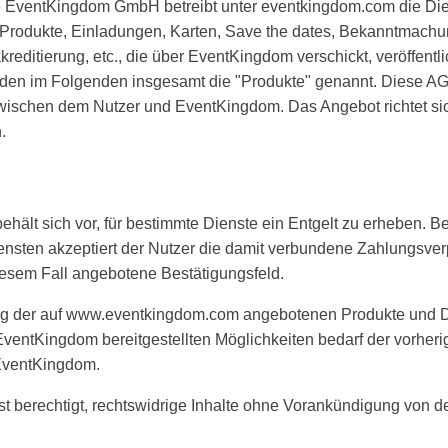
e EventKingdom GmbH betreibt unter eventkingdom.com die Di
Produkte, Einladungen, Karten, Save the dates, Bekanntmachu
reditierung, etc., die über EventKingdom verschickt, veröffentlic
den im Folgenden insgesamt die "Produkte" genannt. Diese AG
zwischen dem Nutzer und EventKingdom. Das Angebot richtet si
.
ehält sich vor, für bestimmte Dienste ein Entgelt zu erheben. 
iensten akzeptiert der Nutzer die damit verbundene Zahlungsver
diesem Fall angebotene Bestätigungsfeld.
ng der auf www.eventkingdom.com angebotenen Produkte und Di
entKingdom bereitgestellten Möglichkeiten bedarf der vorherig
EventKingdom.
st berechtigt, rechtswidrige Inhalte ohne Vorankündigung von 