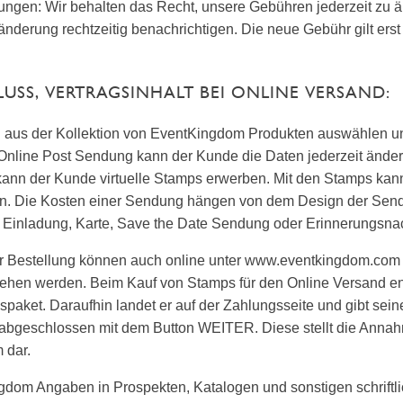
ngen: Wir behalten das Recht, unsere Gebühren jederzeit zu ä
nderung rechtzeitig benachrichtigen. Die neue Gebühr gilt erst
LUSS, VERTRAGSINHALT BEI ONLINE VERSAND:
 aus der Kollektion von EventKingdom Produkten auswählen und
Online Post Sendung kann der Kunde die Daten jederzeit änder
ann der Kunde virtuelle Stamps erwerben. Mit den Stamps kan
. Die Kosten einer Sendung hängen von dem Design der Sendu
 Einladung, Karte, Save the Date Sendung oder Erinnerungsnac
ner Bestellung können auch online unter www.eventkingdom.com 
hen werden. Beim Kauf von Stamps für den Online Versand ent
paket. Daraufhin landet er auf der Zahlungsseite und gibt sei
 abgeschlossen mit dem Button WEITER. Diese stellt die Anna
 dar.
gdom Angaben in Prospekten, Katalogen und sonstigen schriftl