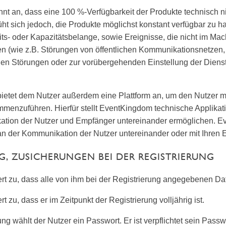
nnt an, dass eine 100 %-Verfügbarkeit der Produkte technisch nic
 sich jedoch, die Produkte möglichst konstant verfügbar zu ha
ts- oder Kapazitätsbelange, sowie Ereignisse, die nicht im Mac
 (wie z.B. Störungen von öffentlichen Kommunikationsnetzen, S
gen Störungen oder zur vorübergehenden Einstellung der Diens
ietet dem Nutzer außerdem eine Plattform an, um den Nutzer m
menzuführen. Hierfür stellt EventKingdom technische Applikatio
tion der Nutzer und Empfänger untereinander ermöglichen. Ev
t an der Kommunikation der Nutzer untereinander oder mit Ihren
NG, ZUSICHERUNGEN BEI DER REGISTRIERUNG
ert zu, dass alle von ihm bei der Registrierung angegebenen Da
rt zu, dass er im Zeitpunkt der Registrierung volljährig ist.
ng wählt der Nutzer ein Passwort. Er ist verpflichtet sein Passw