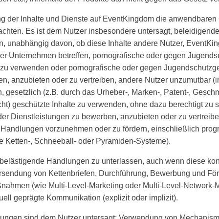
ung der Inhalte und Dienste auf EventKingdom die anwendbaren
eachten. Es ist dem Nutzer insbesondere untersagt, beleidigend
n, unabhängig davon, ob diese Inhalte andere Nutzer, EventKin
er Unternehmen betreffen, pornografische oder gegen Jugends
e zu verwenden oder pornografische oder gegen Jugendschutzg
n, anzubieten oder zu vertreiben, andere Nutzer unzumutbar (
, gesetzlich (z.B. durch das Urheber-, Marken-, Patent-, Gesc
t) geschützte Inhalte zu verwenden, ohne dazu berechtigt zu se
er Dienstleistungen zu bewerben, anzubieten oder zu vertreibe
Handlungen vorzunehmen oder zu fördern, einschließlich progr
 Ketten-, Schneeball- oder Pyramiden-Systeme).
n belästigende Handlungen zu unterlassen, auch wenn diese ko
Versendung von Kettenbriefen, Durchführung, Bewerbung und Fö
ßnahmen (wie Multi-Level-Marketing oder Multi-Level-Network-M
ell geprägte Kommunikation (explizit oder implizit).
lungen sind dem Nutzer untersagt: Verwendung von Mechanism