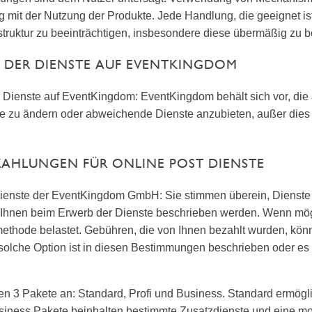
g mit der Nutzung der Produkte. Jede Handlung, die geeignet ist,
truktur zu beeinträchtigen, insbesondere diese übermäßig zu b
 DER DIENSTE AUF EVENTKINGDOM
 Dienste auf EventKingdom: EventKingdom behält sich vor, di
 zu ändern oder abweichende Dienste anzubieten, außer dies is
 ZAHLUNGEN FÜR ONLINE POST DIENSTE
 Dienste der EventKingdom GmbH: Sie stimmen überein, Dienst
 Ihnen beim Erwerb der Dienste beschrieben werden. Wenn mögl
thode belastet. Gebühren, die von Ihnen bezahlt wurden, könne
solche Option ist in diesen Bestimmungen beschrieben oder es
ten 3 Pakete an: Standard, Profi und Business. Standard ermögl
usiness Pakete beinhalten bestimmte Zusatzdienste und eine mon