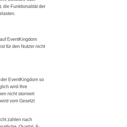
 die Funktionalität der
elasten.
e auf EventKingdom
t für den Nutzer nicht
e der EventKingdom so
ich wird Ihre
n nicht storniert
 wird vom Gesetzt
icht zahlen nach
atliche, Quartal, 6-