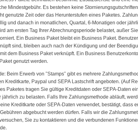
che Mindestgebühr. Es bestehen keine Stornierungsgutschriften 
icht genutzte Zeit oder das Herunterstufen eines Paketes. Zahl
llig und danach in monatlichen, Quartal, 6-Monatigen oder jähr
d am ersten Tag Ihrer Abrechnungsperiode belastet, außer Sie 
orniert. Ein Business Paket bleibt ein Business Paket. Benutze
nüpft sind, bleiben auch nach der Kündigung und der Beendig
it dem Business Paket verknüpft. Ein Business Benutzerkonto
Paket genutzt werden.
de: Beim Erwerb von "Stamps" gibt es mehrere Zahlungsmetho
n Kreditkarte, Paypal und SEPA Lastschrift angeboten. (Auf R
es Paketes tragen Sie gültige Kreditdaten oder SEPA-Daten ei
 jährlich zu belasten. Falls Ihre Zahlungsmethode abläuft, werde
 eine Kreditkarte oder SEPA-Daten verwendet, bestätigt, dass e
Gebühren abgebucht werden dürfen. Falls wir die Zahlungsmet
versuchen, Sie zu kontaktieren und die verbundenen Funktionen
rde.