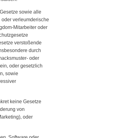
 Gesetze sowie alle
e oder verleumderische
gdom-Mitarbeiter oder
chutzgesetze
esetze verstoßende
insbesondere durch
hmacksmuster- oder
in, oder gesetzlich
n, sowie
essiver
nkret keine Gesetze
rderung von
arketing), oder
en, Software oder