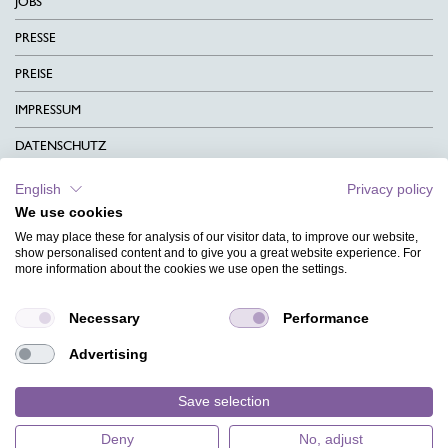
JOBS
PRESSE
PREISE
IMPRESSUM
DATENSCHUTZ
KONTAKT
English
Privacy policy
We use cookies
AGB
We may place these for analysis of our visitor data, to improve our website,
CHARITY
show personalised content and to give you a great website experience. For
more information about the cookies we use open the settings.
SPRACHEN
Necessary
Performance
MAGAZIN
Advertising
HILFE
DESIGNINDEX
Save selection
Deny
No, adjust