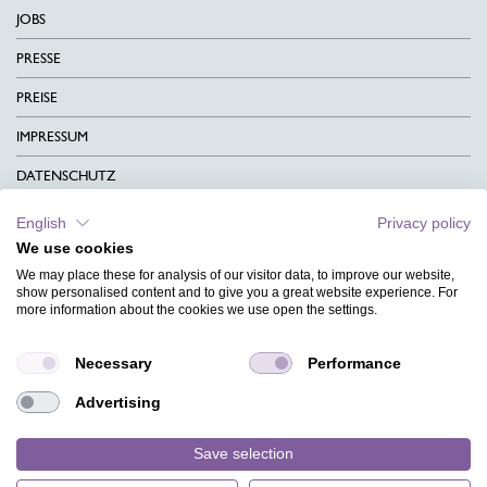
JOBS
PRESSE
PREISE
IMPRESSUM
DATENSCHUTZ
KONTAKT
English
Privacy policy
We use cookies
AGB
We may place these for analysis of our visitor data, to improve our website,
CHARITY
show personalised content and to give you a great website experience. For
more information about the cookies we use open the settings.
SPRACHEN
Necessary
Performance
MAGAZIN
Advertising
HILFE
DESIGNINDEX
Save selection