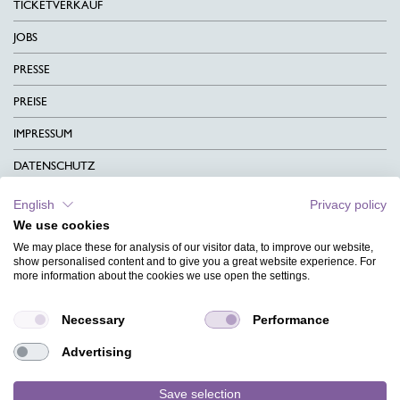
TICKETVERKAUF
JOBS
PRESSE
PREISE
IMPRESSUM
DATENSCHUTZ
KONTAKT
English
Privacy policy
We use cookies
AGB
We may place these for analysis of our visitor data, to improve our website,
CHARITY
show personalised content and to give you a great website experience. For
more information about the cookies we use open the settings.
SPRACHEN
Necessary
Performance
MAGAZIN
Advertising
HILFE
DESIGNINDEX
Save selection