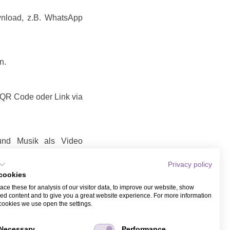
wnload, z.B. WhatsApp
n.
t QR Code oder Link via
d und Musik als Video
Privacy policy
/ Video teilen
cookies
Link / Video, das Sie
ce these for analysis of our visitor data, to improve our website, show
it Name und Email bei
ed content and to give you a great website experience. For more information
ber WhatsApp.
cookies we use open the settings.
Necessary
Performance