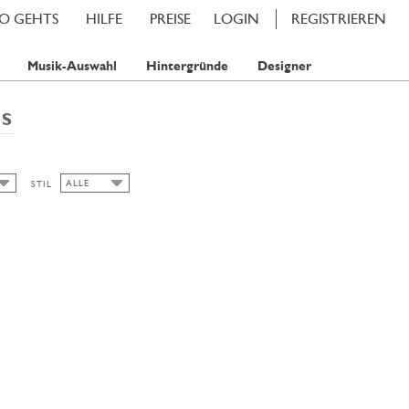
SO GEHTS
HILFE
PREISE
LOGIN
REGISTRIEREN
Musik-Auswahl
Hintergründe
Designer
PS
ALLE
STIL
ALLE
SOMMER