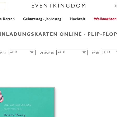
e Karten
Geburtstag / Jahrestag
Hochzeit
Weihnachten
INLADUNGSKARTEN ONLINE - FLIP-FLO
ALLE
ALLE
ALLE
RMAT
DESIGNER
PREIS
ALLE
ALLE
ALLE
PICKETT'S PRESS
1 STAMP
BREIT
HOCH/BREIT
QUER