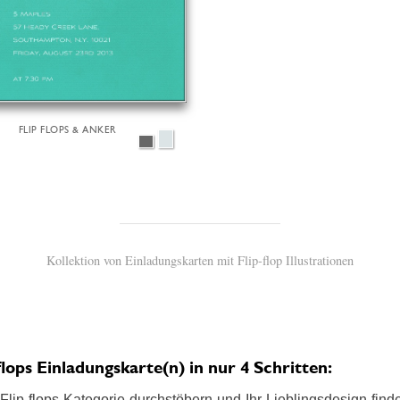
FLIP FLOPS & ANKER
Kollektion von Einladungskarten mit Flip-flop Illustrationen
ops Einladungskarte(n) in nur 4 Schritten:
lip-flops Kategorie durchstöbern und Ihr Lieblingsdesign finden