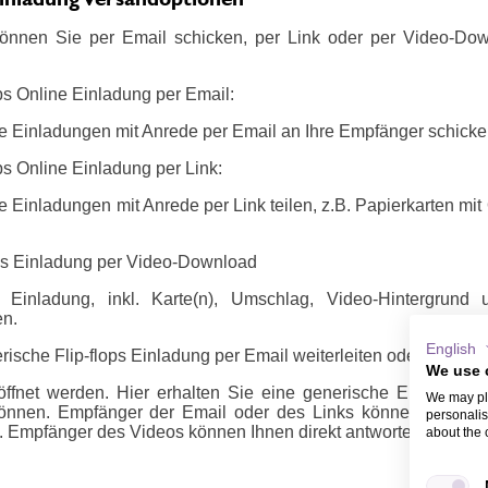
önnen Sie per Email schicken, per Link oder per Video-Do
ops Online Einladung per Email:
e Einladungen mit Anrede per Email an Ihre Empfänger schicke
ops Online Einladung per Link:
 Einladungen mit Anrede per Link teilen, z.B. Papierkarten mi
ops Einladung per Video-Download
s Einladung, inkl. Karte(n), Umschlag, Video-Hintergrun
en.
English
ische Flip-flops Einladung per Email weiterleiten oder per Link 
We use 
ffnet werden. Hier erhalten Sie eine generische Email oder 
We may pla
önnen. Empfänger der Email oder des Links können sich m
personalis
 Empfänger des Videos können Ihnen direkt antworten, z.B. ü
about the 