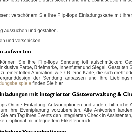
sen: verschönern Sie Ihre Flip-flops Einladungskarte mit Ihre
g aussuchen und gestalten.
en und verschicken.
en aufwerten
können Sie Ihre Flip-flops Sendung toll aufschmücken: Ges
nklusive Farbe, Briefmarke, Innenfutter und Siegel. Gestalten
u einer tollen Animation, wie z.B. eine Karte, die sich dreht od
ergrunddesign der Sendung anpassen und Ihre Lieblings
adungsbeispiele
finden Sie hier.
 Einladungen mit integrierter Gästeverwaltung & Ch
lops Online Einladung, Antwortoptionen und andere hilfreiche A
um Ihre Eventplanung vorzubereiten. Alle Antworten landen ü
Sie am Tag Ihres Events den integrierten Check In Assistenten
en, optional mit integriertem Etikettendruck.
 Einladung Versandoptionen