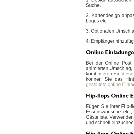
Suche.
2. Kartendesign anpas
Logos etc.
3. Optionalen Umschla
4. Empfänger hinzufüg
Online Einladung
Bei der Online Post 
animierten Umschlag, i
kombinieren Sie diese z
können Sie das Hint
gestaltete online Einl
Flip-flops Online
Fügen Sie Ihrer Flip-f
Essenswünsche etc., 
Gästeliste. Verwenden 
und schnell einzucheck
Flip-flops Online