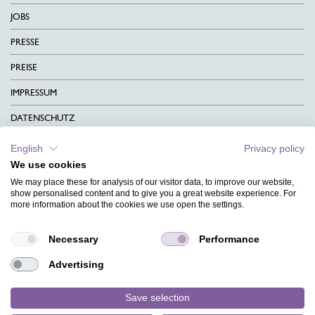
JOBS
PRESSE
PREISE
IMPRESSUM
DATENSCHUTZ
KONTAKT
English
Privacy policy
We use cookies
AGB
We may place these for analysis of our visitor data, to improve our website,
CHARITY
show personalised content and to give you a great website experience. For
more information about the cookies we use open the settings.
SPRACHEN
Necessary
Performance
MAGAZIN
Advertising
HILFE
DESIGNINDEX
Save selection