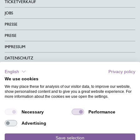
TICKETVERKAUF
JOBS
PRESSE
PREISE
IMPRESSUM
DATENSCHUTZ
KONTAKT
English
Privacy policy
We use cookies
AGB
We may place these for analysis of our visitor data, to improve our website,
CHARITY
show personalised content and to give you a great website experience. For
more information about the cookies we use open the settings.
SPRACHEN
Necessary
Performance
MAGAZIN
Advertising
HILFE
DESIGNINDEX
Save selection