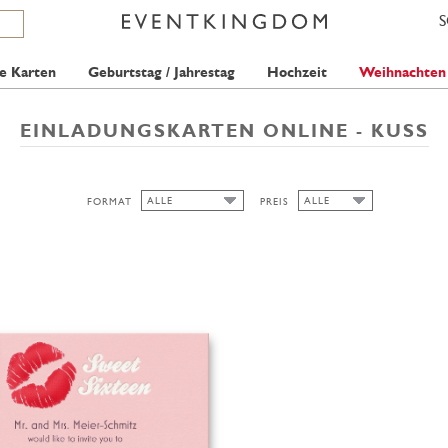
e Karten
Geburtstag / Jahrestag
Hochzeit
Weihnachten
EINLADUNGSKARTEN ONLINE - KUSS
ALLE
ALLE
FORMAT
PREIS
ALLE
ALLE
1 STAMP
BREIT
HOCH/BREIT