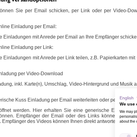
önnen Sie per Email schicken, per Link oder per Video-Do
nline Einladung per Email:
e Einladungen mit Anrede per Email an Ihre Empfänger schicke
line Einladung per Link:
 Einladungen mit Anrede per Link teilen, z.B. Papierkarten mi
inladung per Video-Download
dung, inkl. Karte(n), Umschlag, Video-Hintergrund und Musik a
English
rische Kuss Einladung per Email weiterleiten oder per Link / Vi
We use 
ffnet werden. Hier erhalten Sie eine generische Email oder 
We may pla
önnen. Empfänger der Email oder des Links können sich m
personalis
 Empfänger des Videos können Ihnen direkt antworten, z.B. ü
about the 