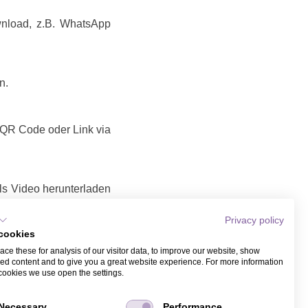
wnload, z.B. WhatsApp
n.
t QR Code oder Link via
ls Video herunterladen
Privacy policy
deo teilen
cookies
Link / Video, das Sie
ce these for analysis of our visitor data, to improve our website, show
it Name und Email bei
ed content and to give you a great website experience. For more information
ber WhatsApp.
cookies we use open the settings.
Necessary
Performance