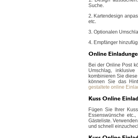
Suche.
2. Kartendesign anpas
etc.
3. Optionalen Umschla
4. Empfänger hinzufüg
Online Einladung
Bei der Online Post k
Umschlag, inklusive
kombinieren Sie diese z
können Sie das Hint
gestaltete online Einl
Kuss Online Einla
Fügen Sie Ihrer Kuss 
Essenswünsche etc., 
Gästeliste. Verwenden 
und schnell einzucheck
Kuss Online Einla