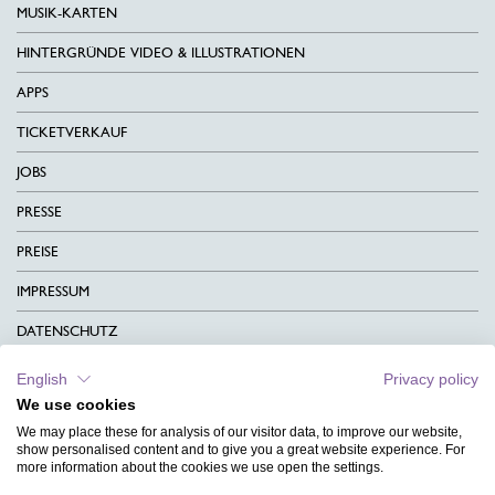
MUSIK-KARTEN
HINTERGRÜNDE VIDEO & ILLUSTRATIONEN
APPS
TICKETVERKAUF
JOBS
PRESSE
PREISE
IMPRESSUM
DATENSCHUTZ
KONTAKT
English
Privacy policy
We use cookies
AGB
We may place these for analysis of our visitor data, to improve our website,
CHARITY
show personalised content and to give you a great website experience. For
more information about the cookies we use open the settings.
SPRACHEN