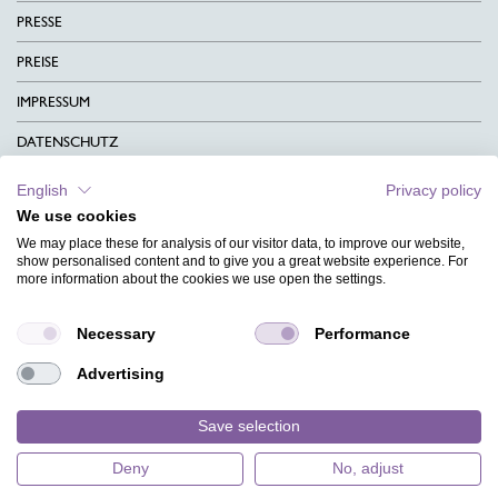
PRESSE
PREISE
IMPRESSUM
DATENSCHUTZ
KONTAKT
English
Privacy policy
We use cookies
AGB
We may place these for analysis of our visitor data, to improve our website,
CHARITY
show personalised content and to give you a great website experience. For
more information about the cookies we use open the settings.
SPRACHEN
Necessary
Performance
MAGAZIN
Advertising
HILFE
DESIGNINDEX
Save selection
Deny
No, adjust