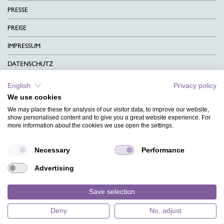
PRESSE
PREISE
IMPRESSUM
DATENSCHUTZ
KONTAKT
English
Privacy policy
We use cookies
AGB
We may place these for analysis of our visitor data, to improve our website,
CHARITY
show personalised content and to give you a great website experience. For
more information about the cookies we use open the settings.
SPRACHEN
Necessary
Performance
MAGAZIN
Advertising
HILFE
DESIGNINDEX
Save selection
Deny
No, adjust