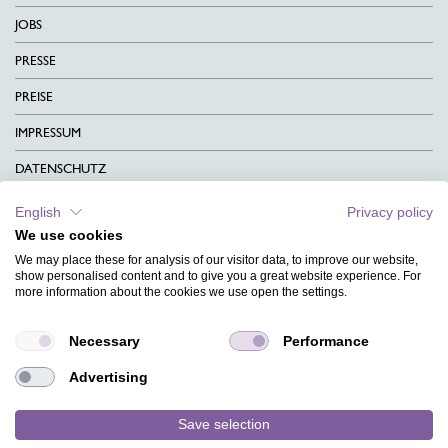
JOBS
PRESSE
PREISE
IMPRESSUM
DATENSCHUTZ
KONTAKT
English
Privacy policy
We use cookies
AGB
We may place these for analysis of our visitor data, to improve our website,
CHARITY
show personalised content and to give you a great website experience. For
more information about the cookies we use open the settings.
SPRACHEN
Necessary
Performance
MAGAZIN
Advertising
HILFE
DESIGNINDEX
Save selection