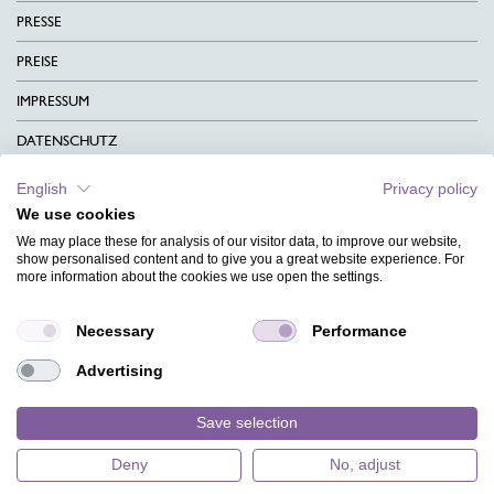
PRESSE
PREISE
IMPRESSUM
DATENSCHUTZ
KONTAKT
English
Privacy policy
We use cookies
AGB
We may place these for analysis of our visitor data, to improve our website,
CHARITY
show personalised content and to give you a great website experience. For
more information about the cookies we use open the settings.
SPRACHEN
Necessary
Performance
MAGAZIN
Advertising
HILFE
DESIGNINDEX
Save selection
Deny
No, adjust