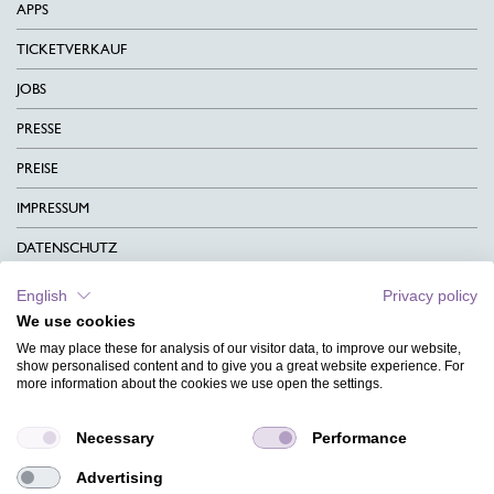
APPS
TICKETVERKAUF
JOBS
PRESSE
PREISE
IMPRESSUM
DATENSCHUTZ
KONTAKT
English
Privacy policy
We use cookies
AGB
We may place these for analysis of our visitor data, to improve our website,
CHARITY
show personalised content and to give you a great website experience. For
more information about the cookies we use open the settings.
SPRACHEN
Necessary
Performance
MAGAZIN
Advertising
HILFE