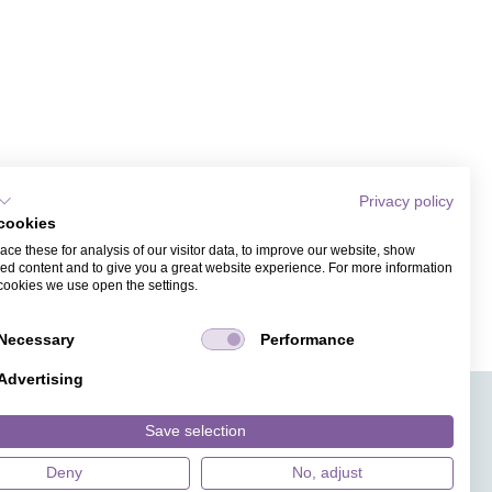
Privacy policy
cookies
ce these for analysis of our visitor data, to improve our website, show
ed content and to give you a great website experience. For more information
cookies we use open the settings.
Necessary
Performance
Advertising
APPS
TICKETVERKAUF
JOBS
PRESSE
MAGAZIN
Save selection
HILFE
DESIGNINDEX
Deny
No, adjust