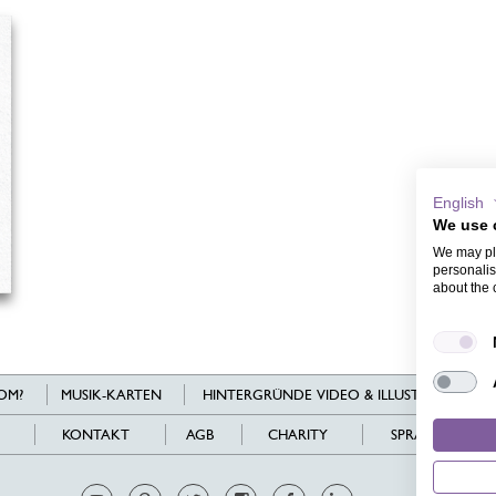
English
We use 
We may pla
personalis
about the 
OM?
MUSIK-KARTEN
HINTERGRÜNDE VIDEO & ILLUSTRATIONEN
KONTAKT
AGB
CHARITY
SPRACHEN