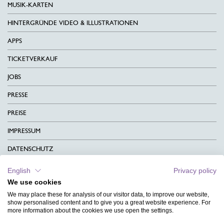
MUSIK-KARTEN
HINTERGRÜNDE VIDEO & ILLUSTRATIONEN
APPS
TICKETVERKAUF
JOBS
PRESSE
PREISE
IMPRESSUM
DATENSCHUTZ
KONTAKT
English
Privacy policy
We use cookies
AGB
We may place these for analysis of our visitor data, to improve our website,
CHARITY
show personalised content and to give you a great website experience. For
more information about the cookies we use open the settings.
SPRACHEN