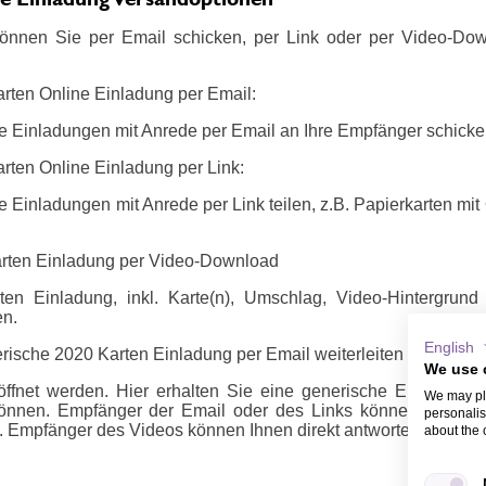
önnen Sie per Email schicken, per Link oder per Video-Do
arten Online Einladung per Email:
e Einladungen mit Anrede per Email an Ihre Empfänger schicke
rten Online Einladung per Link:
 Einladungen mit Anrede per Link teilen, z.B. Papierkarten mi
arten Einladung per Video-Download
en Einladung, inkl. Karte(n), Umschlag, Video-Hintergrun
en.
English
rische 2020 Karten Einladung per Email weiterleiten oder per Li
We use 
ffnet werden. Hier erhalten Sie eine generische Email oder 
We may pla
önnen. Empfänger der Email oder des Links können sich m
personalis
 Empfänger des Videos können Ihnen direkt antworten, z.B. ü
about the 