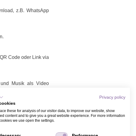
wnload, z.B. WhatsApp
n.
t QR Code oder Link via
d und Musik als Video
Privacy policy
nk / Video teilen
cookies
Link / Video, das Sie
ce these for analysis of our visitor data, to improve our website, show
it Name und Email bei
ed content and to give you a great website experience. For more information
ber WhatsApp.
cookies we use open the settings.
Necessary
Performance