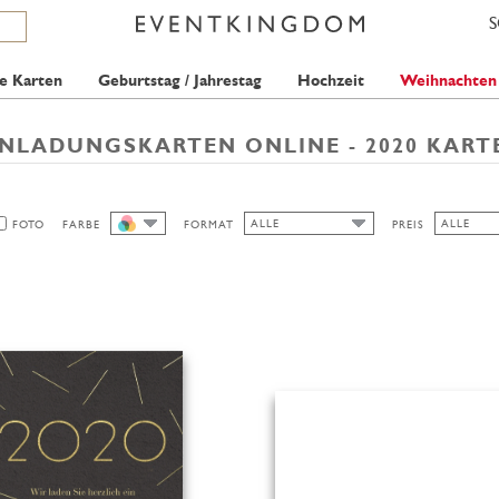
e Karten
Geburtstag / Jahrestag
Hochzeit
Weihnachten
INLADUNGSKARTEN ONLINE - 2020 KART
ALLE
ALLE
FOTO
FARBE
FORMAT
PREIS
ALLE
ALLE
ALLE
1 STAMP
HOCH/BREIT
2 STAMPS
QUER
HOCH/SCHMAL