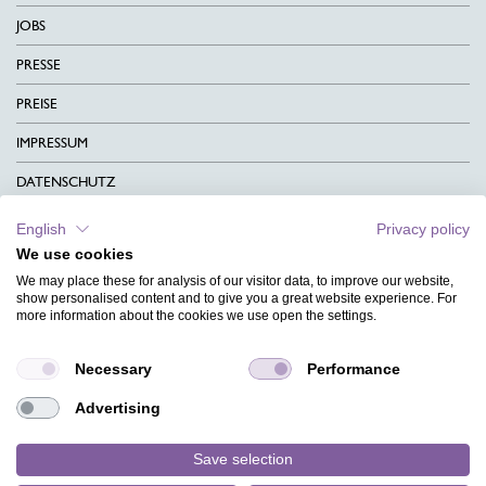
JOBS
PRESSE
PREISE
IMPRESSUM
DATENSCHUTZ
KONTAKT
English
Privacy policy
We use cookies
AGB
We may place these for analysis of our visitor data, to improve our website,
CHARITY
show personalised content and to give you a great website experience. For
more information about the cookies we use open the settings.
SPRACHEN
Necessary
Performance
MAGAZIN
Advertising
HILFE
DESIGNINDEX
Save selection