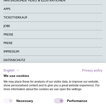
HINTERGRÜNDE VIDEO & ILLUSTRATIONEN
APPS
TICKETVERKAUF
JOBS
PRESSE
PREISE
IMPRESSUM
DATENSCHUTZ
KONTAKT
English
Privacy policy
We use cookies
AGB
We may place these for analysis of our visitor data, to improve our website,
CHARITY
show personalised content and to give you a great website experience. For
more information about the cookies we use open the settings.
SPRACHEN
Necessary
Performance
MAGAZIN