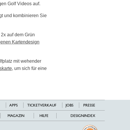
gen Golf Videos auf.
egt und kombinieren Sie
t, 2x auf dem Grün
genen Kartendesign
fplatz mit wehender
skarte
, um sich für eine
APPS
TICKETVERKAUF
JOBS
PRESSE
MAGAZIN
HILFE
DESIGNINDEX