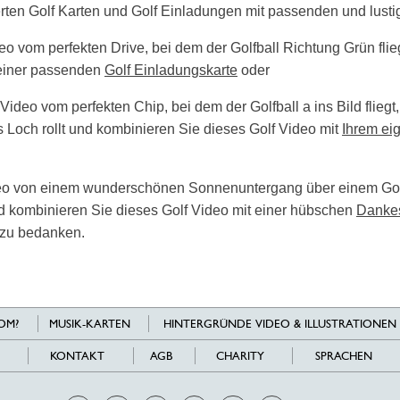
rten Golf Karten und Golf Einladungen mit passenden und lusti
NEUJAHR
OKTOBERFEST
eo vom perfekten Drive, bei dem der Golfball Richtung Grün fli
OSTERN
 einer passenden
Golf Einladungskarte
oder
PARTIES
SOMMER
 Video vom perfekten Chip, bei dem der Golfball a ins Bild flieg
SPORT
 Loch rollt und kombinieren Sie dieses Golf Video mit
Ihrem ei
STÄDTE
VIRTUELL
deo von einem wunderschönen Sonnenuntergang über einem Gol
WEIHNACHTEN
 kombinieren Sie dieses Golf Video mit einer hübschen
Danke
WEIN
 zu bedanken.
WELTALL
WINTER
OM?
MUSIK-KARTEN
HINTERGRÜNDE VIDEO & ILLUSTRATIONEN
KONTAKT
AGB
CHARITY
SPRACHEN