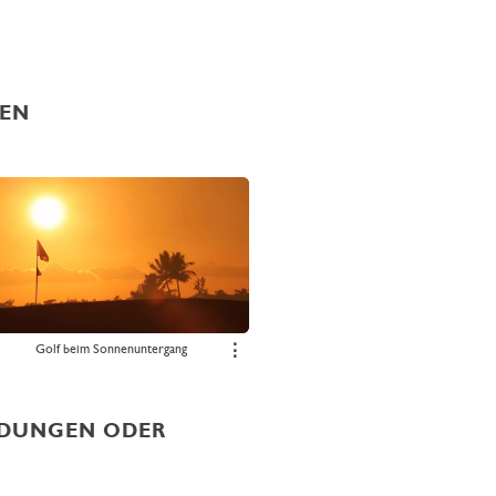
DEN
Golf beim Sonnenuntergang
⋮
LADUNGEN ODER
N