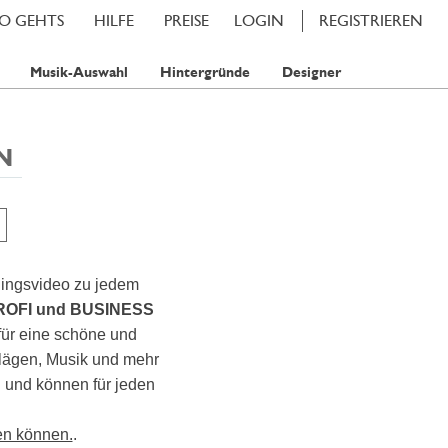
SO GEHTS
HILFE
PREISE
LOGIN
REGISTRIEREN
Musik-Auswahl
Hintergründe
Designer
N
lingsvideo zu jedem
ROFI und BUSINESS
für eine schöne und
hlägen, Musik und mehr
en und können für jeden
en können.
.