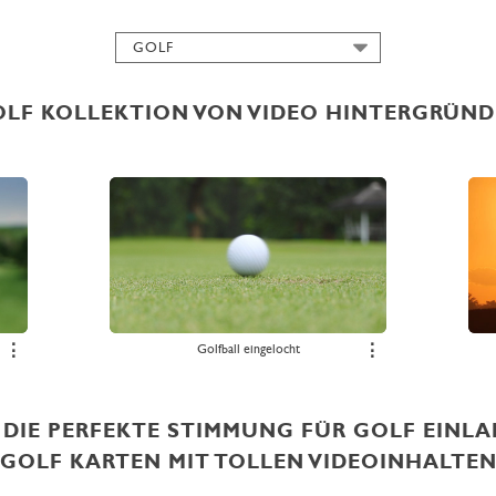
GOLF
ALLE
ABSCHLUSSFEIER
LF KOLLEKTION VON VIDEO HINTERGRÜN
FILM
FRÜHLING
GEBURTSTAG
GEDENKEN
HALLOWEEN
HERBST
HOCHZEIT
IMMOBILIEN
⋮
Golfball eingelocht
⋮
JAGD
KARNEVAL
KOCHEN
 DIE PERFEKTE STIMMUNG FÜR GOLF EIN
MUSIK
GOLF KARTEN MIT TOLLEN VIDEOINHALTE
NATUR