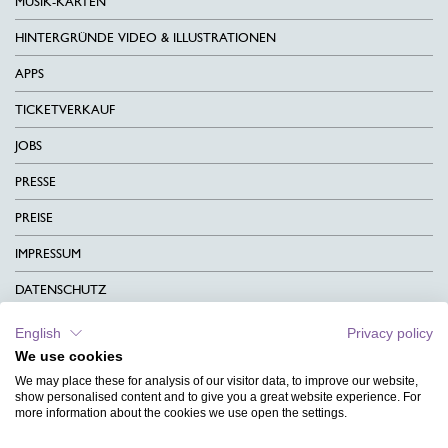
MUSIK-KARTEN
HINTERGRÜNDE VIDEO & ILLUSTRATIONEN
APPS
TICKETVERKAUF
JOBS
PRESSE
PREISE
IMPRESSUM
DATENSCHUTZ
KONTAKT
English
Privacy policy
We use cookies
AGB
We may place these for analysis of our visitor data, to improve our website,
show personalised content and to give you a great website experience. For
CHARITY
more information about the cookies we use open the settings.
SPRACHEN