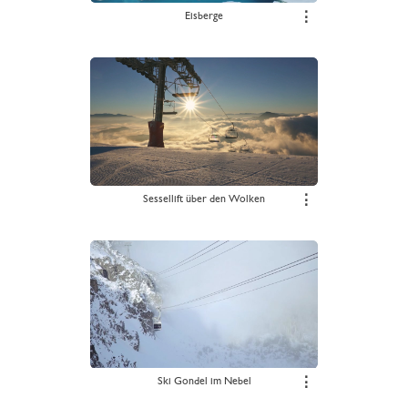
Eisberge
⋮
Sessellift über den Wolken
⋮
Ski Gondel im Nebel
⋮