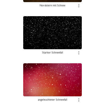
Nordstern mit Schnee
⋮
Starker Schneefall
⋮
angeleuchteter Schneefall
⋮