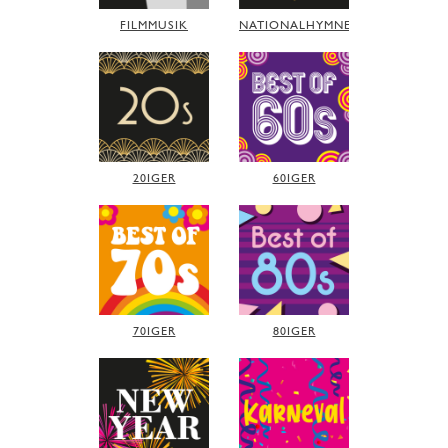
FILMMUSIK
NATIONALHYMNEN
20IGER
60IGER
70IGER
80IGER