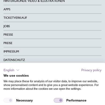
HINTERGRÜNDE VIDEO & ILLUSTRATIONEN
APPS
TICKETVERKAUF
JOBS
PRESSE
PREISE
IMPRESSUM
DATENSCHUTZ
KONTAKT
English
Privacy policy
We use cookies
AGB
We may place these for analysis of our visitor data, to improve our website,
CHARITY
show personalised content and to give you a great website experience. For
more information about the cookies we use open the settings.
SPRACHEN
Necessary
Performance
MAGAZIN