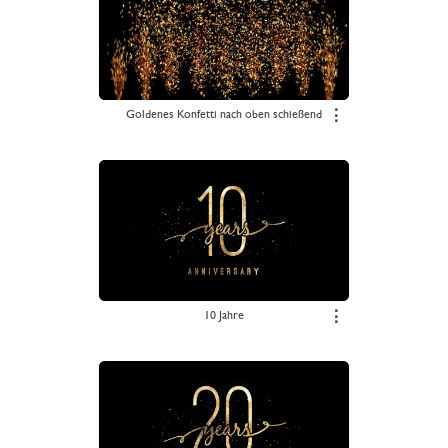
Goldenes Konfetti nach oben schießend
⋮
10 Jahre
⋮