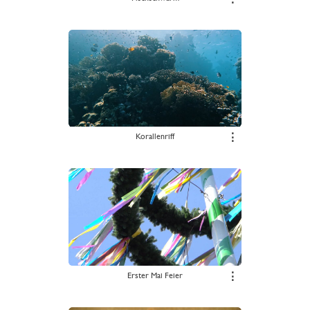
Korallenriff
⋮
Erster Mai Feier
⋮