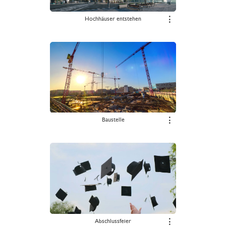
Hochhäuser entstehen
⋮
Baustelle
⋮
Abschlussfeier
⋮