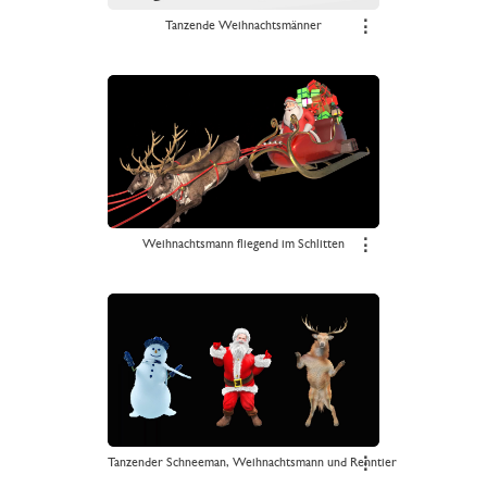
Tanzende Weihnachtsmänner
⋮
Weihnachtsmann fliegend im Schlitten
⋮
Tanzender Schneeman, Weihnachtsmann und Renntier
⋮