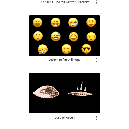
Lustiger Hund mit bunter Perrücke
⋮
Lachende Party Emojis
⋮
Lustige Augen
⋮