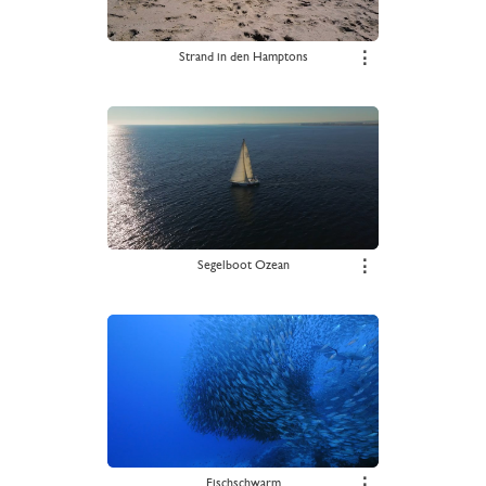
Strand in den Hamptons
⋮
Segelboot Ozean
⋮
Fischschwarm
⋮