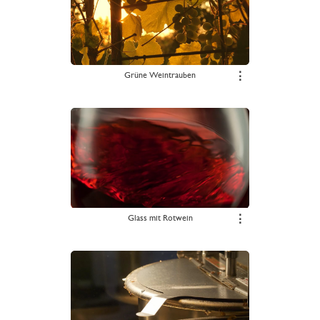
Grüne Weintrauben
⋮
Glass mit Rotwein
⋮