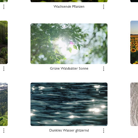
⋮
Wachsende Pflanzen
⋮
⋮
Grüne Waldbätter Sonne
⋮
⋮
Dunkles Wasser glitzernd
⋮