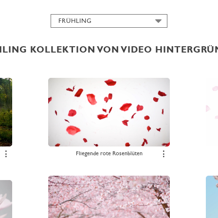
FRÜHLING
ALLE
ABSCHLUSSFEIER
LING KOLLEKTION VON VIDEO HINTERGR
FILM
GEBURTSTAG
GEDENKEN
GOLF
HALLOWEEN
HERBST
HOCHZEIT
IMMOBILIEN
⋮
Fliegende rote Rosenblüten
⋮
JAGD
KARNEVAL
KOCHEN
MUSIK
NATUR