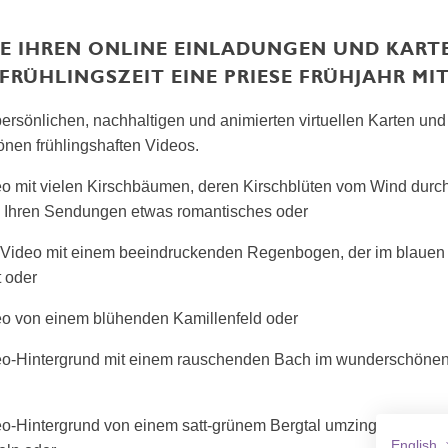
IE IHREN ONLINE EINLADUNGEN UND KARTE
FRÜHLINGSZEIT EINE PRIESE FRÜHJAHR MI
ersönlichen, nachhaltigen und animierten virtuellen Karten un
önen frühlingshaften Videos.
eo mit vielen Kirschbäumen, deren Kirschblüten vom Wind durch
 Ihren Sendungen etwas romantisches oder
in Video mit einem beeindruckenden Regenbogen, der im blaue
t oder
eo von einem blühenden Kamillenfeld oder
deo-Hintergrund mit einem rauschenden Bach im wunderschönen
eo-Hintergrund von einem satt-grünem Bergtal umzingelt von h
English