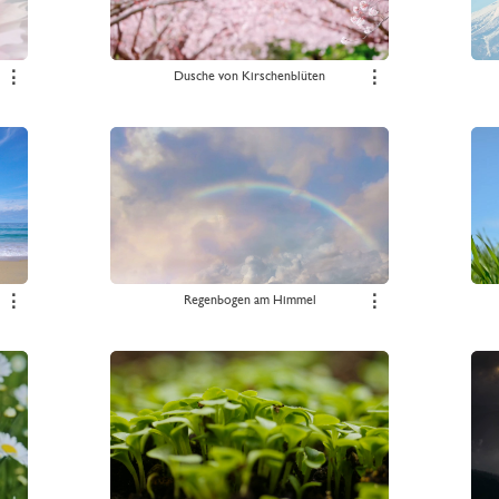
NEUJAHR
OKTOBERFEST
OSTERN
⋮
Dusche von Kirschenblüten
⋮
PARTIES
SOMMER
SPORT
STÄDTE
VIRTUELL
WEIHNACHTEN
WEIN
⋮
Regenbogen am Himmel
⋮
WELTALL
WINTER