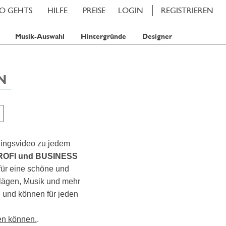
SO GEHTS
HILFE
PREISE
LOGIN
REGISTRIEREN
Musik-Auswahl
Hintergründe
Designer
N
lingsvideo zu jedem
ROFI und BUSINESS
für eine schöne und
hlägen, Musik und mehr
en und können für jeden
en können.
.