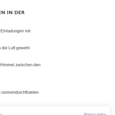
N IN DER
T
d Einladungen mit
 die Luft geweht
n Himmel zwischen den
 sonnendurchfluteten
ohen Bergen mit
Privacy policy