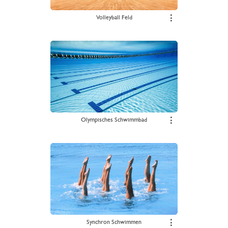
Volleyball Feld
⋮
Olympisches Schwimmbad
⋮
Synchron Schwimmen
⋮