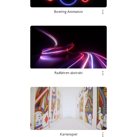
Bowling Animation
⋮
Radfahren abstrakt
⋮
Kartenspiel
⋮