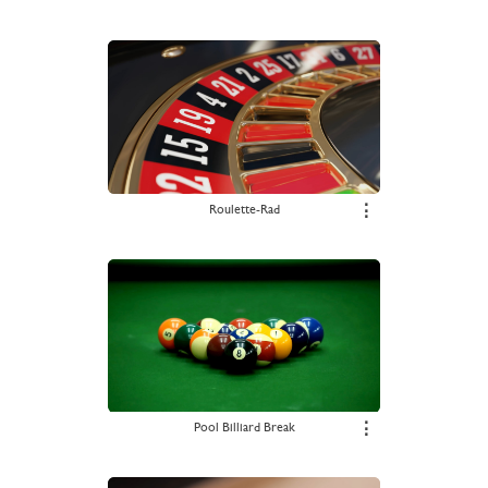
Roulette-Rad
⋮
Pool Billiard Break
⋮