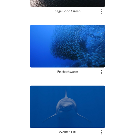
Segelboot Ozean
⋮
Fischschwarm
⋮
Weißer Hai
⋮