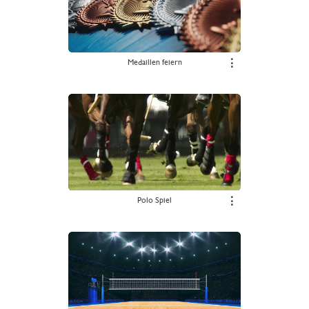
Medaillen feiern
⋮
Polo Spiel
⋮