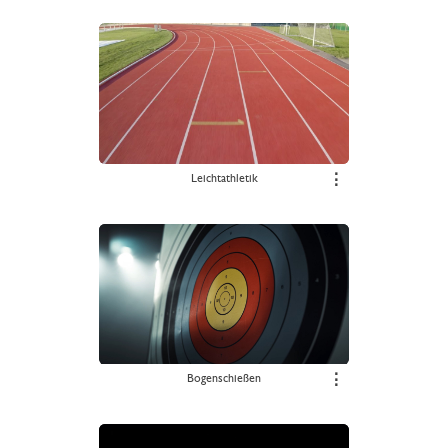
Leichtathletik
⋮
Bogenschießen
⋮