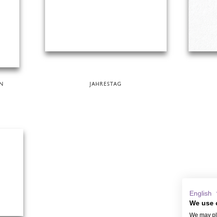
EN
JAHRESTAG
English
We use 
We may pla