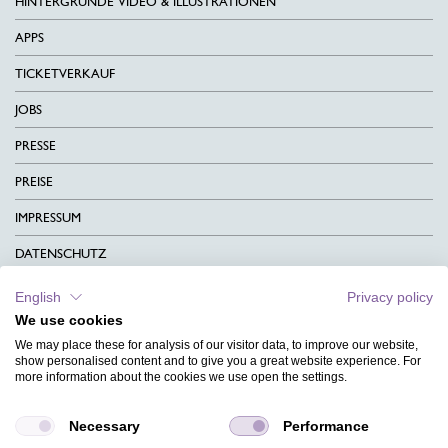
HINTERGRÜNDE VIDEO & ILLUSTRATIONEN
APPS
TICKETVERKAUF
JOBS
PRESSE
PREISE
IMPRESSUM
DATENSCHUTZ
KONTAKT
English
Privacy policy
We use cookies
AGB
We may place these for analysis of our visitor data, to improve our website,
CHARITY
show personalised content and to give you a great website experience. For
more information about the cookies we use open the settings.
SPRACHEN
Necessary
Performance
MAGAZIN