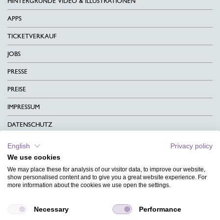
HINTERGRÜNDE VIDEO & ILLUSTRATIONEN
APPS
TICKETVERKAUF
JOBS
PRESSE
PREISE
IMPRESSUM
DATENSCHUTZ
KONTAKT
English
Privacy policy
We use cookies
AGB
We may place these for analysis of our visitor data, to improve our website,
CHARITY
show personalised content and to give you a great website experience. For
more information about the cookies we use open the settings.
SPRACHEN
Necessary
Performance
MAGAZIN