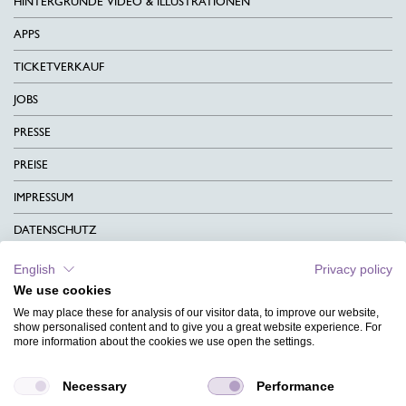
HINTERGRÜNDE VIDEO & ILLUSTRATIONEN
APPS
TICKETVERKAUF
JOBS
PRESSE
PREISE
IMPRESSUM
DATENSCHUTZ
KONTAKT
English
Privacy policy
We use cookies
AGB
We may place these for analysis of our visitor data, to improve our website,
CHARITY
show personalised content and to give you a great website experience. For
more information about the cookies we use open the settings.
SPRACHEN
Necessary
Performance
MAGAZIN