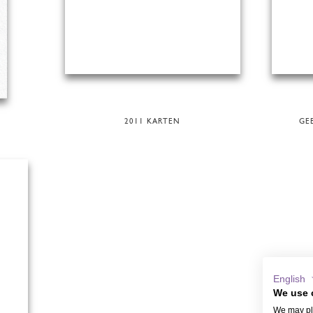
2011 KARTEN
GE
English
We use 
We may pla