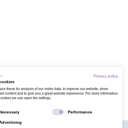
Privacy policy
cookies
ce these for analysis of our visitor data, to improve our website, show
ed content and to give you a great website experience. For more information
cookies we use open the settings.
Necessary
Performance
Advertising
APPS
TICKETVERKAUF
JOBS
PRESSE