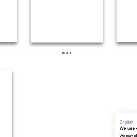
BLAU
English
We use 
We may pla