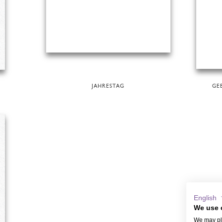
JAHRESTAG
GE
English
We use 
We may pla