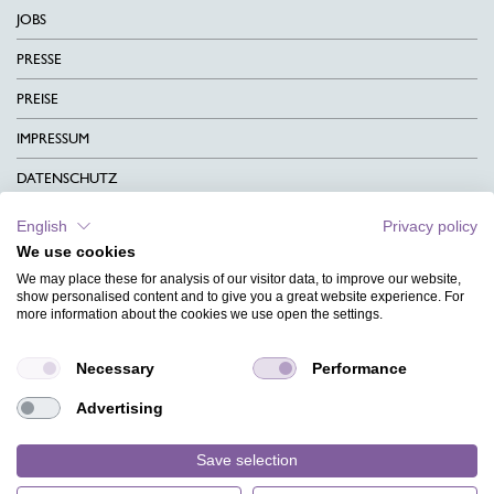
JOBS
PRESSE
PREISE
IMPRESSUM
DATENSCHUTZ
KONTAKT
English
Privacy policy
We use cookies
AGB
We may place these for analysis of our visitor data, to improve our website,
CHARITY
show personalised content and to give you a great website experience. For
more information about the cookies we use open the settings.
SPRACHEN
Necessary
Performance
MAGAZIN
Advertising
HILFE
DESIGNINDEX
Save selection