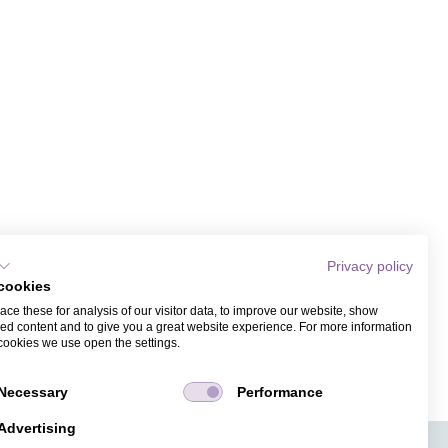
Privacy policy
cookies
ce these for analysis of our visitor data, to improve our website, show
ed content and to give you a great website experience. For more information
cookies we use open the settings.
Necessary
Performance
Advertising
APPS
TICKETVERKAUF
JOBS
PRESSE