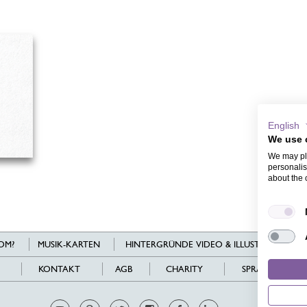
English
We use 
We may pla
personalis
about the 
OM?
MUSIK-KARTEN
HINTERGRÜNDE VIDEO & ILLUSTRATIONEN
KONTAKT
AGB
CHARITY
SPRACHEN