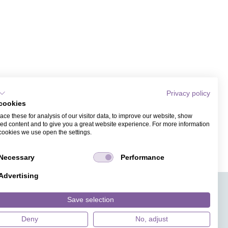
Privacy policy
cookies
ce these for analysis of our visitor data, to improve our website, show
ed content and to give you a great website experience. For more information
cookies we use open the settings.
Necessary
Performance
Advertising
APPS
TICKETVERKAUF
JOBS
PRESSE
MAGAZIN
Save selection
HILFE
DESIGNINDEX
Deny
No, adjust