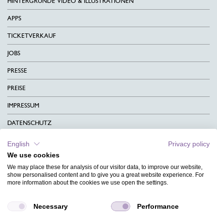
HINTERGRÜNDE VIDEO & ILLUSTRATIONEN
APPS
TICKETVERKAUF
JOBS
PRESSE
PREISE
IMPRESSUM
DATENSCHUTZ
KONTAKT
English
Privacy policy
We use cookies
AGB
We may place these for analysis of our visitor data, to improve our website,
CHARITY
show personalised content and to give you a great website experience. For
more information about the cookies we use open the settings.
SPRACHEN
Necessary
Performance
MAGAZIN