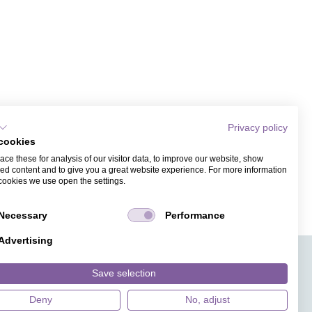
Privacy policy
cookies
ce these for analysis of our visitor data, to improve our website, show
ed content and to give you a great website experience. For more information
cookies we use open the settings.
Necessary
Performance
Advertising
APPS
TICKETVERKAUF
JOBS
PRESSE
MAGAZIN
Save selection
HILFE
DESIGNINDEX
Deny
No, adjust