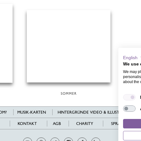
English
We use 
We may pla
personalis
about the 
SOMMER
OM?
MUSIK-KARTEN
HINTERGRÜNDE VIDEO & ILLUSTRATIONEN
KONTAKT
AGB
CHARITY
SPRACHEN