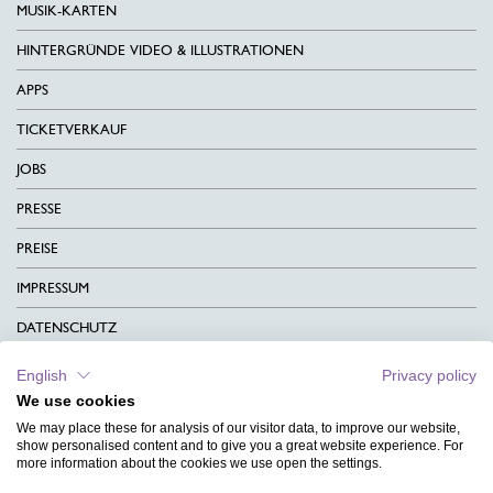
MUSIK-KARTEN
HINTERGRÜNDE VIDEO & ILLUSTRATIONEN
APPS
TICKETVERKAUF
JOBS
PRESSE
PREISE
IMPRESSUM
DATENSCHUTZ
KONTAKT
English
Privacy policy
We use cookies
AGB
We may place these for analysis of our visitor data, to improve our website,
CHARITY
show personalised content and to give you a great website experience. For
more information about the cookies we use open the settings.
SPRACHEN