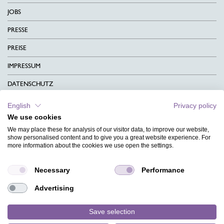
JOBS
PRESSE
PREISE
IMPRESSUM
DATENSCHUTZ
KONTAKT
English
Privacy policy
We use cookies
AGB
We may place these for analysis of our visitor data, to improve our website,
CHARITY
show personalised content and to give you a great website experience. For
more information about the cookies we use open the settings.
SPRACHEN
Necessary
Performance
MAGAZIN
Advertising
HILFE
DESIGNINDEX
Save selection