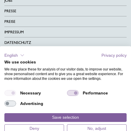
JOBS
PRESSE
PREISE
IMPRESSUM
DATENSCHUTZ
KONTAKT
English
Privacy policy
We use cookies
AGB
We may place these for analysis of our visitor data, to improve our website,
CHARITY
show personalised content and to give you a great website experience. For
more information about the cookies we use open the settings.
SPRACHEN
Necessary
Performance
MAGAZIN
Advertising
HILFE
DESIGNINDEX
Save selection
Deny
No, adjust