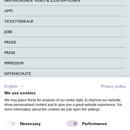
HINTERGRÜNDE VIDEO & ILLUSTRATIONEN
APPS
TICKETVERKAUF
JOBS
PRESSE
PREISE
IMPRESSUM
DATENSCHUTZ
KONTAKT
English
Privacy policy
We use cookies
AGB
We may place these for analysis of our visitor data, to improve our website,
CHARITY
show personalised content and to give you a great website experience. For
more information about the cookies we use open the settings.
SPRACHEN
Necessary
Performance
MAGAZIN