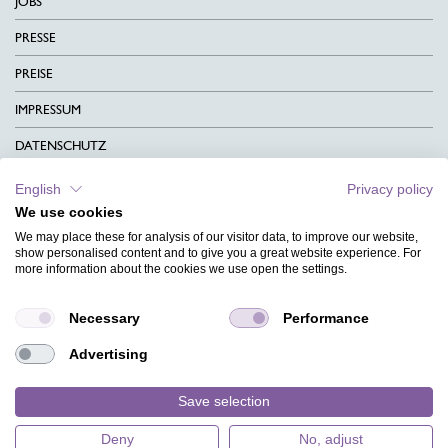
JOBS
PRESSE
PREISE
IMPRESSUM
DATENSCHUTZ
KONTAKT
English
Privacy policy
We use cookies
AGB
We may place these for analysis of our visitor data, to improve our website,
CHARITY
show personalised content and to give you a great website experience. For
more information about the cookies we use open the settings.
SPRACHEN
Necessary
Performance
MAGAZIN
Advertising
HILFE
DESIGNINDEX
Save selection
Deny
No, adjust