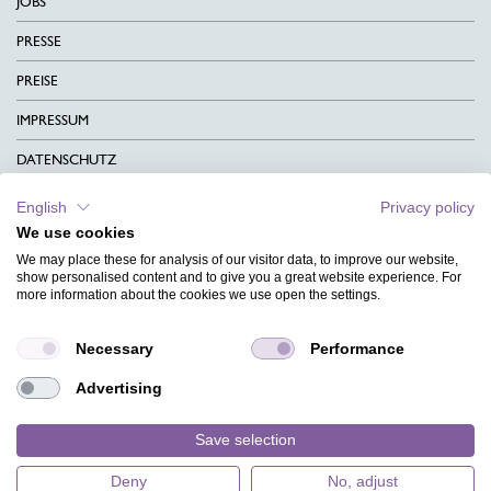
JOBS
PRESSE
PREISE
IMPRESSUM
DATENSCHUTZ
KONTAKT
English
Privacy policy
We use cookies
AGB
We may place these for analysis of our visitor data, to improve our website,
CHARITY
show personalised content and to give you a great website experience. For
more information about the cookies we use open the settings.
SPRACHEN
Necessary
Performance
MAGAZIN
Advertising
HILFE
DESIGNINDEX
Save selection
Deny
No, adjust