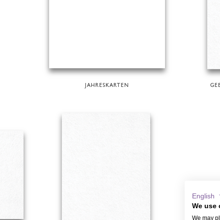
JAHRESKARTEN
GE
English
We use 
We may pla