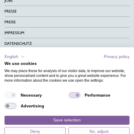
JOBS
PRESSE
PREISE
IMPRESSUM
DATENSCHUTZ
KONTAKT
English
Privacy policy
We use cookies
AGB
We may place these for analysis of our visitor data, to improve our website,
CHARITY
show personalised content and to give you a great website experience. For
more information about the cookies we use open the settings.
SPRACHEN
Necessary
Performance
MAGAZIN
Advertising
HILFE
DESIGNINDEX
Save selection
Deny
No, adjust