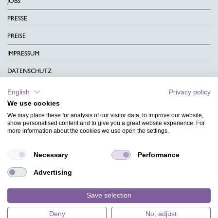
JOBS
PRESSE
PREISE
IMPRESSUM
DATENSCHUTZ
KONTAKT
English
Privacy policy
We use cookies
AGB
We may place these for analysis of our visitor data, to improve our website,
CHARITY
show personalised content and to give you a great website experience. For
more information about the cookies we use open the settings.
SPRACHEN
Necessary
Performance
MAGAZIN
Advertising
HILFE
DESIGNINDEX
Save selection
Deny
No, adjust